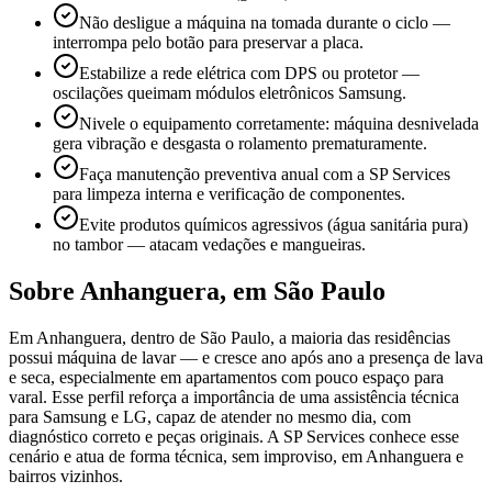
Não desligue a máquina na tomada durante o ciclo —
interrompa pelo botão para preservar a placa.
Estabilize a rede elétrica com DPS ou protetor —
oscilações queimam módulos eletrônicos Samsung.
Nivele o equipamento corretamente: máquina desnivelada
gera vibração e desgasta o rolamento prematuramente.
Faça manutenção preventiva anual com a SP Services
para limpeza interna e verificação de componentes.
Evite produtos químicos agressivos (água sanitária pura)
no tambor — atacam vedações e mangueiras.
Sobre
Anhanguera
,
em São Paulo
Em Anhanguera, dentro de São Paulo, a maioria das residências
possui máquina de lavar — e cresce ano após ano a presença de lava
e seca, especialmente em apartamentos com pouco espaço para
varal. Esse perfil reforça a importância de uma assistência técnica
para Samsung e LG, capaz de atender no mesmo dia, com
diagnóstico correto e peças originais. A SP Services conhece esse
cenário e atua de forma técnica, sem improviso, em Anhanguera e
bairros vizinhos.