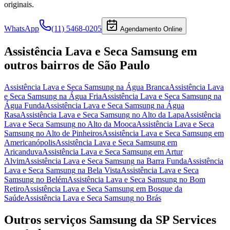
originais.
WhatsApp
(11) 5468-0205
Agendamento Online
Assistência Lava e Seca Samsung
em
outros bairros
de São Paulo
Assistência Lava e Seca Samsung
na Água Branca
Assistência Lava
e Seca Samsung
na Água Fria
Assistência Lava e Seca Samsung
na
Água Funda
Assistência Lava e Seca Samsung
na Água
Rasa
Assistência Lava e Seca Samsung
no Alto da Lapa
Assistência
Lava e Seca Samsung
no Alto da Mooca
Assistência Lava e Seca
Samsung
no Alto de Pinheiros
Assistência Lava e Seca Samsung
em
Americanópolis
Assistência Lava e Seca Samsung
em
Aricanduva
Assistência Lava e Seca Samsung
em Artur
Alvim
Assistência Lava e Seca Samsung
na Barra Funda
Assistência
Lava e Seca Samsung
na Bela Vista
Assistência Lava e Seca
Samsung
no Belém
Assistência Lava e Seca Samsung
no Bom
Retiro
Assistência Lava e Seca Samsung
em Bosque da
Saúde
Assistência Lava e Seca Samsung
no Brás
Outros serviços
Samsung
da SP Services