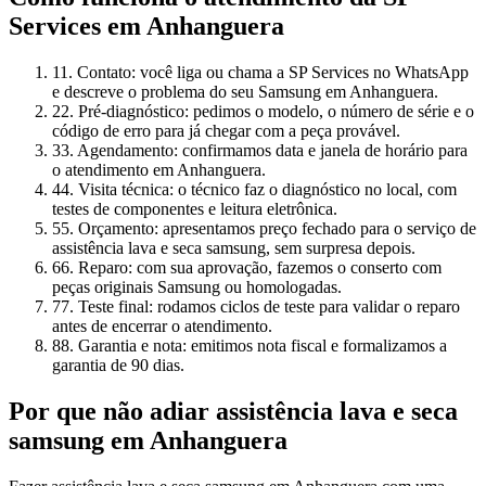
Services
em Anhanguera
1
1. Contato: você liga ou chama a SP Services no WhatsApp
e descreve o problema do seu Samsung em Anhanguera.
2
2. Pré-diagnóstico: pedimos o modelo, o número de série e o
código de erro para já chegar com a peça provável.
3
3. Agendamento: confirmamos data e janela de horário para
o atendimento em Anhanguera.
4
4. Visita técnica: o técnico faz o diagnóstico no local, com
testes de componentes e leitura eletrônica.
5
5. Orçamento: apresentamos preço fechado para o serviço de
assistência lava e seca samsung, sem surpresa depois.
6
6. Reparo: com sua aprovação, fazemos o conserto com
peças originais Samsung ou homologadas.
7
7. Teste final: rodamos ciclos de teste para validar o reparo
antes de encerrar o atendimento.
8
8. Garantia e nota: emitimos nota fiscal e formalizamos a
garantia de 90 dias.
Por que não adiar
assistência lava e seca
samsung
em Anhanguera