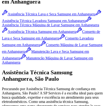
em Anhanguera
Assistência Técnica Lava e Seca Samsung
em Anhanguera
Assistência Técnica Lavadora Samsung
em Anhanguera
Assistência Técnica Máquina de Lavar Samsung
em Anhanguera
Assistência Técnica Samsung
em Anhanguera
Conserto de
Lava e Seca Samsung
em Anhanguera
Conserto Lavadora
Samsung
em Anhanguera
Conserto Máquina de Lavar Samsung
em Anhanguera
Manutenção Lava e Seca Samsung
em
Anhanguera
Manutenção Máquina de Lavar Samsung
em
Anhanguera
Assistência Técnica
Samsung
Anhanguera, São Paulo
Procurando por Assistência Técnica
Samsung
de confiança
em
Anhanguera, São Paulo
? A SP Services é a escolha ideal para quem
busca qualidade, expertise e excelência no atendimento para seus
eletrodomésticos. Como uma assistência técnica
Samsung
,
oferecemos uma gama abrangente de serviços para atender às suas