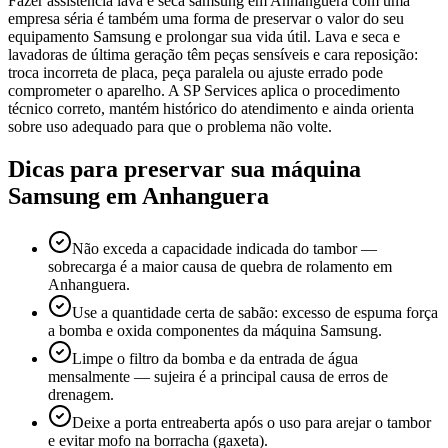
Fazer assistência lava e seca samsung em Anhanguera com uma
empresa séria é também uma forma de preservar o valor do seu
equipamento Samsung e prolongar sua vida útil. Lava e seca e
lavadoras de última geração têm peças sensíveis e cara reposição:
troca incorreta de placa, peça paralela ou ajuste errado pode
comprometer o aparelho. A SP Services aplica o procedimento
técnico correto, mantém histórico do atendimento e ainda orienta
sobre uso adequado para que o problema não volte.
Dicas para preservar sua máquina
Samsung
em Anhanguera
Não exceda a capacidade indicada do tambor —
sobrecarga é a maior causa de quebra de rolamento em
Anhanguera.
Use a quantidade certa de sabão: excesso de espuma força
a bomba e oxida componentes da máquina Samsung.
Limpe o filtro da bomba e da entrada de água
mensalmente — sujeira é a principal causa de erros de
drenagem.
Deixe a porta entreaberta após o uso para arejar o tambor
e evitar mofo na borracha (gaxeta).