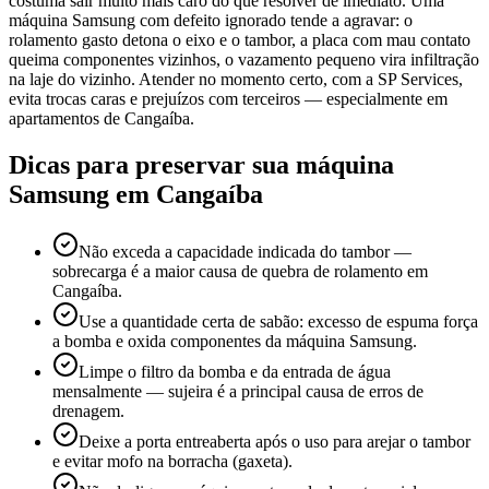
costuma sair muito mais caro do que resolver de imediato. Uma
máquina Samsung com defeito ignorado tende a agravar: o
rolamento gasto detona o eixo e o tambor, a placa com mau contato
queima componentes vizinhos, o vazamento pequeno vira infiltração
na laje do vizinho. Atender no momento certo, com a SP Services,
evita trocas caras e prejuízos com terceiros — especialmente em
apartamentos de Cangaíba.
Dicas para preservar sua máquina
Samsung
em Cangaíba
Não exceda a capacidade indicada do tambor —
sobrecarga é a maior causa de quebra de rolamento em
Cangaíba.
Use a quantidade certa de sabão: excesso de espuma força
a bomba e oxida componentes da máquina Samsung.
Limpe o filtro da bomba e da entrada de água
mensalmente — sujeira é a principal causa de erros de
drenagem.
Deixe a porta entreaberta após o uso para arejar o tambor
e evitar mofo na borracha (gaxeta).