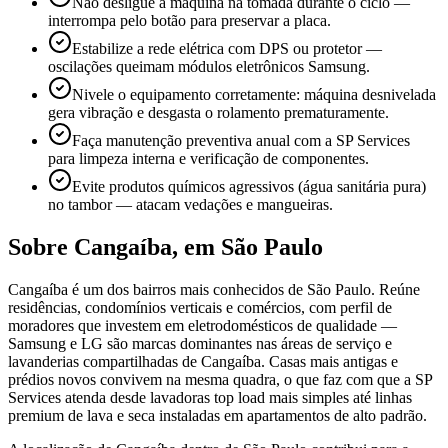
Não desligue a máquina na tomada durante o ciclo —
interrompa pelo botão para preservar a placa.
Estabilize a rede elétrica com DPS ou protetor —
oscilações queimam módulos eletrônicos Samsung.
Nivele o equipamento corretamente: máquina desnivelada
gera vibração e desgasta o rolamento prematuramente.
Faça manutenção preventiva anual com a SP Services
para limpeza interna e verificação de componentes.
Evite produtos químicos agressivos (água sanitária pura)
no tambor — atacam vedações e mangueiras.
Sobre
Cangaíba
,
em São Paulo
Cangaíba é um dos bairros mais conhecidos de São Paulo. Reúne
residências, condomínios verticais e comércios, com perfil de
moradores que investem em eletrodomésticos de qualidade —
Samsung e LG são marcas dominantes nas áreas de serviço e
lavanderias compartilhadas de Cangaíba. Casas mais antigas e
prédios novos convivem na mesma quadra, o que faz com que a SP
Services atenda desde lavadoras top load mais simples até linhas
premium de lava e seca instaladas em apartamentos de alto padrão.