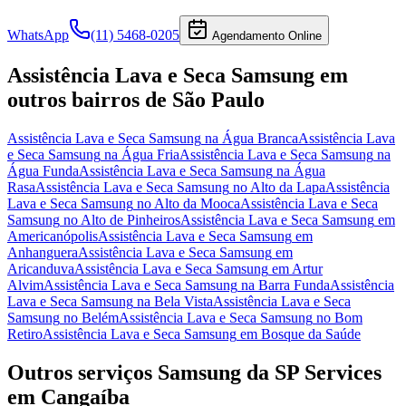
WhatsApp
(11) 5468-0205
Agendamento Online
Assistência Lava e Seca Samsung
em
outros bairros
de São Paulo
Assistência Lava e Seca Samsung
na Água Branca
Assistência Lava
e Seca Samsung
na Água Fria
Assistência Lava e Seca Samsung
na
Água Funda
Assistência Lava e Seca Samsung
na Água
Rasa
Assistência Lava e Seca Samsung
no Alto da Lapa
Assistência
Lava e Seca Samsung
no Alto da Mooca
Assistência Lava e Seca
Samsung
no Alto de Pinheiros
Assistência Lava e Seca Samsung
em
Americanópolis
Assistência Lava e Seca Samsung
em
Anhanguera
Assistência Lava e Seca Samsung
em
Aricanduva
Assistência Lava e Seca Samsung
em Artur
Alvim
Assistência Lava e Seca Samsung
na Barra Funda
Assistência
Lava e Seca Samsung
na Bela Vista
Assistência Lava e Seca
Samsung
no Belém
Assistência Lava e Seca Samsung
no Bom
Retiro
Assistência Lava e Seca Samsung
em Bosque da Saúde
Outros serviços
Samsung
da SP Services
em Cangaíba