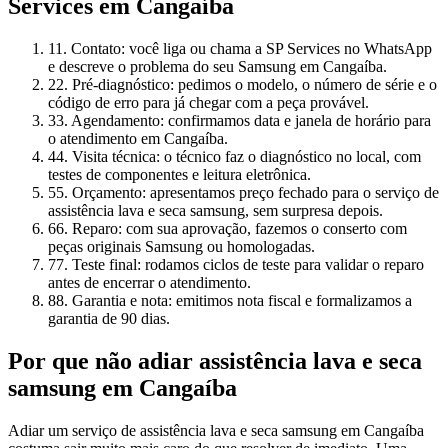
Services
em Cangaíba
1
1. Contato: você liga ou chama a SP Services no WhatsApp
e descreve o problema do seu Samsung em Cangaíba.
2
2. Pré-diagnóstico: pedimos o modelo, o número de série e o
código de erro para já chegar com a peça provável.
3
3. Agendamento: confirmamos data e janela de horário para
o atendimento em Cangaíba.
4
4. Visita técnica: o técnico faz o diagnóstico no local, com
testes de componentes e leitura eletrônica.
5
5. Orçamento: apresentamos preço fechado para o serviço de
assistência lava e seca samsung, sem surpresa depois.
6
6. Reparo: com sua aprovação, fazemos o conserto com
peças originais Samsung ou homologadas.
7
7. Teste final: rodamos ciclos de teste para validar o reparo
antes de encerrar o atendimento.
8
8. Garantia e nota: emitimos nota fiscal e formalizamos a
garantia de 90 dias.
Por que não adiar
assistência lava e seca
samsung
em Cangaíba
Adiar um serviço de assistência lava e seca samsung em Cangaíba