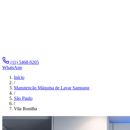
(11) 5468-0205
WhatsApp
Início
/
Manutenção Máquina de Lavar Samsung
/
São Paulo
/
Vila Bonilha