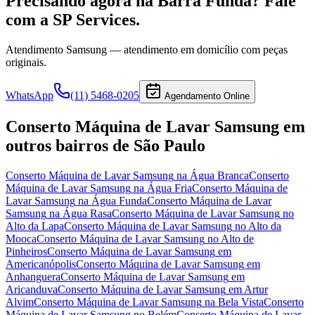
Precisando agora
na Barra Funda
? Fale
com a SP Services.
Atendimento
Samsung
— atendimento em domicílio com peças
originais.
WhatsApp
(11) 5468-0205
Agendamento Online
Conserto Máquina de Lavar Samsung
em
outros bairros
de São Paulo
Conserto Máquina de Lavar Samsung
na Água Branca
Conserto
Máquina de Lavar Samsung
na Água Fria
Conserto Máquina de
Lavar Samsung
na Água Funda
Conserto Máquina de Lavar
Samsung
na Água Rasa
Conserto Máquina de Lavar Samsung
no
Alto da Lapa
Conserto Máquina de Lavar Samsung
no Alto da
Mooca
Conserto Máquina de Lavar Samsung
no Alto de
Pinheiros
Conserto Máquina de Lavar Samsung
em
Americanópolis
Conserto Máquina de Lavar Samsung
em
Anhanguera
Conserto Máquina de Lavar Samsung
em
Aricanduva
Conserto Máquina de Lavar Samsung
em Artur
Alvim
Conserto Máquina de Lavar Samsung
na Bela Vista
Conserto
Máquina de Lavar Samsung
no Belém
Conserto Máquina de Lavar