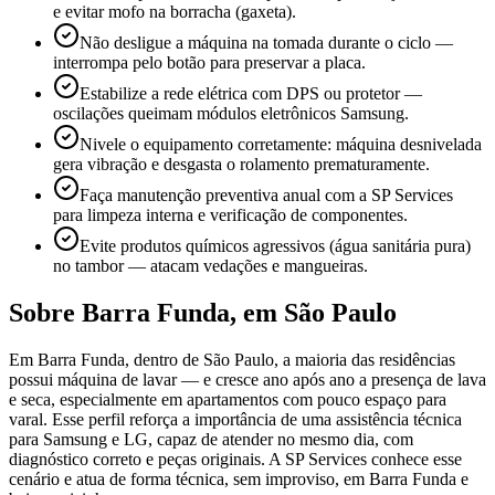
e evitar mofo na borracha (gaxeta).
Não desligue a máquina na tomada durante o ciclo —
interrompa pelo botão para preservar a placa.
Estabilize a rede elétrica com DPS ou protetor —
oscilações queimam módulos eletrônicos Samsung.
Nivele o equipamento corretamente: máquina desnivelada
gera vibração e desgasta o rolamento prematuramente.
Faça manutenção preventiva anual com a SP Services
para limpeza interna e verificação de componentes.
Evite produtos químicos agressivos (água sanitária pura)
no tambor — atacam vedações e mangueiras.
Sobre
Barra Funda
,
em São Paulo
Em Barra Funda, dentro de São Paulo, a maioria das residências
possui máquina de lavar — e cresce ano após ano a presença de lava
e seca, especialmente em apartamentos com pouco espaço para
varal. Esse perfil reforça a importância de uma assistência técnica
para Samsung e LG, capaz de atender no mesmo dia, com
diagnóstico correto e peças originais. A SP Services conhece esse
cenário e atua de forma técnica, sem improviso, em Barra Funda e