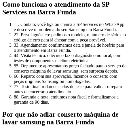
Como funciona o atendimento da SP
Services
na Barra Funda
1
1. Contato: você liga ou chama a SP Services no WhatsApp
e descreve o problema do seu Samsung em Barra Funda.
2
2. Pré-diagnóstico: pedimos o modelo, o número de série e o
código de erro para já chegar com a peça provável.
3
3. Agendamento: confirmamos data e janela de horário para
o atendimento em Barra Funda.
4
4. Visita técnica: o técnico faz o diagnóstico no local, com
testes de componentes e leitura eletrônica.
5
5. Orçamento: apresentamos preço fechado para o serviço de
conserto máquina de lavar samsung, sem surpresa depois.
6
6. Reparo: com sua aprovação, fazemos o conserto com
peças originais Samsung ou homologadas.
7
7. Teste final: rodamos ciclos de teste para validar o reparo
antes de encerrar o atendimento.
8
8. Garantia e nota: emitimos nota fiscal e formalizamos a
garantia de 90 dias.
Por que não adiar
conserto máquina de
lavar samsung
na Barra Funda