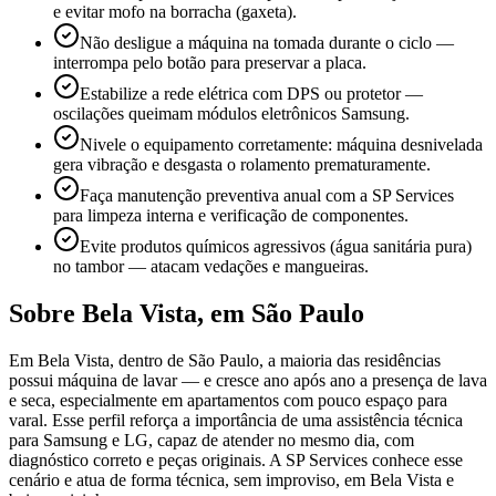
e evitar mofo na borracha (gaxeta).
Não desligue a máquina na tomada durante o ciclo —
interrompa pelo botão para preservar a placa.
Estabilize a rede elétrica com DPS ou protetor —
oscilações queimam módulos eletrônicos Samsung.
Nivele o equipamento corretamente: máquina desnivelada
gera vibração e desgasta o rolamento prematuramente.
Faça manutenção preventiva anual com a SP Services
para limpeza interna e verificação de componentes.
Evite produtos químicos agressivos (água sanitária pura)
no tambor — atacam vedações e mangueiras.
Sobre
Bela Vista
,
em São Paulo
Em Bela Vista, dentro de São Paulo, a maioria das residências
possui máquina de lavar — e cresce ano após ano a presença de lava
e seca, especialmente em apartamentos com pouco espaço para
varal. Esse perfil reforça a importância de uma assistência técnica
para Samsung e LG, capaz de atender no mesmo dia, com
diagnóstico correto e peças originais. A SP Services conhece esse
cenário e atua de forma técnica, sem improviso, em Bela Vista e