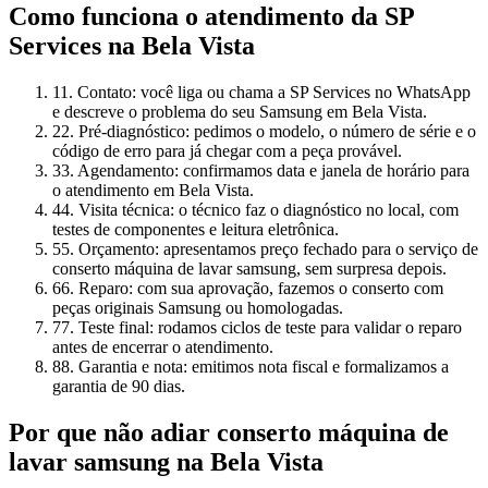
Como funciona o atendimento da SP
Services
na Bela Vista
1
1. Contato: você liga ou chama a SP Services no WhatsApp
e descreve o problema do seu Samsung em Bela Vista.
2
2. Pré-diagnóstico: pedimos o modelo, o número de série e o
código de erro para já chegar com a peça provável.
3
3. Agendamento: confirmamos data e janela de horário para
o atendimento em Bela Vista.
4
4. Visita técnica: o técnico faz o diagnóstico no local, com
testes de componentes e leitura eletrônica.
5
5. Orçamento: apresentamos preço fechado para o serviço de
conserto máquina de lavar samsung, sem surpresa depois.
6
6. Reparo: com sua aprovação, fazemos o conserto com
peças originais Samsung ou homologadas.
7
7. Teste final: rodamos ciclos de teste para validar o reparo
antes de encerrar o atendimento.
8
8. Garantia e nota: emitimos nota fiscal e formalizamos a
garantia de 90 dias.
Por que não adiar
conserto máquina de
lavar samsung
na Bela Vista