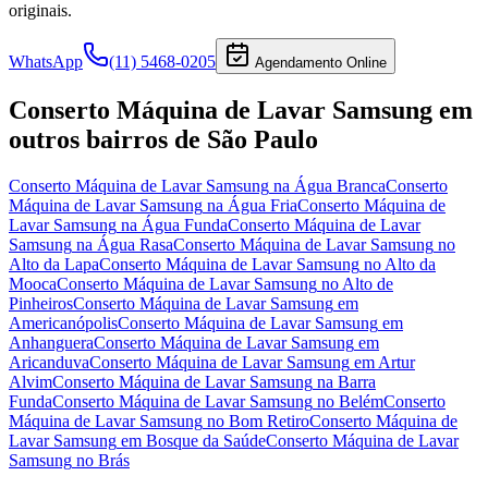
originais.
WhatsApp
(11) 5468-0205
Agendamento Online
Conserto Máquina de Lavar Samsung
em
outros bairros
de São Paulo
Conserto Máquina de Lavar Samsung
na Água Branca
Conserto
Máquina de Lavar Samsung
na Água Fria
Conserto Máquina de
Lavar Samsung
na Água Funda
Conserto Máquina de Lavar
Samsung
na Água Rasa
Conserto Máquina de Lavar Samsung
no
Alto da Lapa
Conserto Máquina de Lavar Samsung
no Alto da
Mooca
Conserto Máquina de Lavar Samsung
no Alto de
Pinheiros
Conserto Máquina de Lavar Samsung
em
Americanópolis
Conserto Máquina de Lavar Samsung
em
Anhanguera
Conserto Máquina de Lavar Samsung
em
Aricanduva
Conserto Máquina de Lavar Samsung
em Artur
Alvim
Conserto Máquina de Lavar Samsung
na Barra
Funda
Conserto Máquina de Lavar Samsung
no Belém
Conserto
Máquina de Lavar Samsung
no Bom Retiro
Conserto Máquina de
Lavar Samsung
em Bosque da Saúde
Conserto Máquina de Lavar
Samsung
no Brás