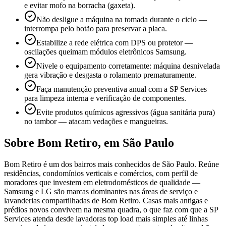
e evitar mofo na borracha (gaxeta).
Não desligue a máquina na tomada durante o ciclo —
interrompa pelo botão para preservar a placa.
Estabilize a rede elétrica com DPS ou protetor —
oscilações queimam módulos eletrônicos Samsung.
Nivele o equipamento corretamente: máquina desnivelada
gera vibração e desgasta o rolamento prematuramente.
Faça manutenção preventiva anual com a SP Services
para limpeza interna e verificação de componentes.
Evite produtos químicos agressivos (água sanitária pura)
no tambor — atacam vedações e mangueiras.
Sobre
Bom Retiro
,
em São Paulo
Bom Retiro é um dos bairros mais conhecidos de São Paulo. Reúne
residências, condomínios verticais e comércios, com perfil de
moradores que investem em eletrodomésticos de qualidade —
Samsung e LG são marcas dominantes nas áreas de serviço e
lavanderias compartilhadas de Bom Retiro. Casas mais antigas e
prédios novos convivem na mesma quadra, o que faz com que a SP
Services atenda desde lavadoras top load mais simples até linhas