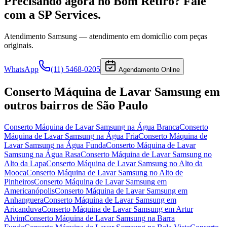
Precisando agora
no Bom Retiro
? Fale
com a SP Services.
Atendimento
Samsung
— atendimento em domicílio com peças
originais.
WhatsApp
(11) 5468-0205
Agendamento Online
Conserto Máquina de Lavar Samsung
em
outros bairros
de São Paulo
Conserto Máquina de Lavar Samsung
na Água Branca
Conserto
Máquina de Lavar Samsung
na Água Fria
Conserto Máquina de
Lavar Samsung
na Água Funda
Conserto Máquina de Lavar
Samsung
na Água Rasa
Conserto Máquina de Lavar Samsung
no
Alto da Lapa
Conserto Máquina de Lavar Samsung
no Alto da
Mooca
Conserto Máquina de Lavar Samsung
no Alto de
Pinheiros
Conserto Máquina de Lavar Samsung
em
Americanópolis
Conserto Máquina de Lavar Samsung
em
Anhanguera
Conserto Máquina de Lavar Samsung
em
Aricanduva
Conserto Máquina de Lavar Samsung
em Artur
Alvim
Conserto Máquina de Lavar Samsung
na Barra