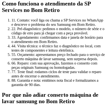
Como funciona o atendimento da SP
Services
no Bom Retiro
1
1. Contato: você liga ou chama a SP Services no WhatsApp
e descreve o problema do seu Samsung em Bom Retiro.
2
2. Pré-diagnóstico: pedimos o modelo, o número de série e o
código de erro para já chegar com a peça provável.
3
3. Agendamento: confirmamos data e janela de horário para
o atendimento em Bom Retiro.
4
4. Visita técnica: o técnico faz o diagnóstico no local, com
testes de componentes e leitura eletrônica.
5
5. Orçamento: apresentamos preço fechado para o serviço de
conserto máquina de lavar samsung, sem surpresa depois.
6
6. Reparo: com sua aprovação, fazemos o conserto com
peças originais Samsung ou homologadas.
7
7. Teste final: rodamos ciclos de teste para validar o reparo
antes de encerrar o atendimento.
8
8. Garantia e nota: emitimos nota fiscal e formalizamos a
garantia de 90 dias.
Por que não adiar
conserto máquina de
lavar samsung
no Bom Retiro