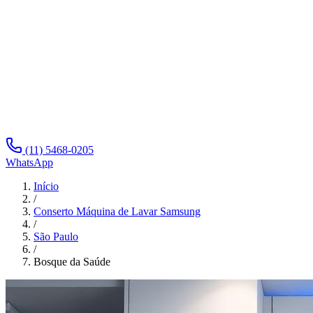
(11) 5468-0205
WhatsApp
Início
/
Conserto Máquina de Lavar Samsung
/
São Paulo
/
Bosque da Saúde