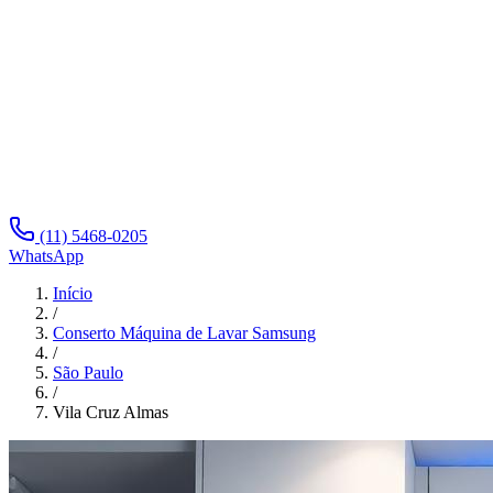
(11) 5468-0205
WhatsApp
Início
/
Conserto Máquina de Lavar Samsung
/
São Paulo
/
Vila Cruz Almas